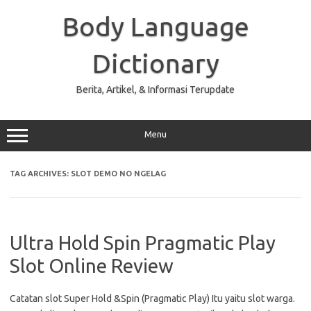
Skip
to
Body Language
content
Dictionary
Berita, Artikel, & Informasi Terupdate
Menu
TAG ARCHIVES:
SLOT DEMO NO NGELAG
Ultra Hold Spin Pragmatic Play
Slot Online Review
Catatan slot Super Hold &Spin (Pragmatic Play) Itu yaitu slot warga.