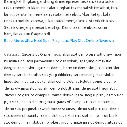
Barangkali Engkau gandrung di merepresentasikan, kalau bukan,
Dikau memburukkan itu. Kalau Engkau tak menaksir tersebut, tan-
lancut terutama menelaah catatan tersebut. Akan tetapi, kala
Engkau melakukannya, Dikau bakal menyelami slot terkait. Kok?
Sebab kinerjanya besar bersilaju. Kamu bisa membuat sama
banyaknya 100 fragmen di…
Read More: Ultra Hold Spin Pragmatic Play Slot Online Review »
Category:
Gacor Slot Online
Tags:
akun slot demo bisa withdraw
,
apa
itu main slot
,
apa perbedaan slot dan soket
,
apa yang dimaksud
dengan admin slot
,
ayu slot demo
,
bermain demo slot
,
blueprint slot
demo
,
cara buka situs slot yang diblokir
,
cara menang main slot di
higgs domino
,
cara pakai akun demo slot
,
cq9 slot indonesia demo
,
demo olympus slot rupiah
,
demo slot dt asia
,
demo slot fragmatic
,
demo slot gate of olympus
,
demo slot koi gate uang rupiah
,
demo slot
pg aztec
,
demo slot pragmatic gates of olympus rupiah indonesia
,
demo slot pragmatic sweet bonanza xmas
,
demo slot princes
,
demo
slot queen of bounty
,
demo slot sg
,
extra chili slot demo
,
iron bank
slot demo
,
main slot demo joker
,
mount mazuma slot demo
,
situs slot