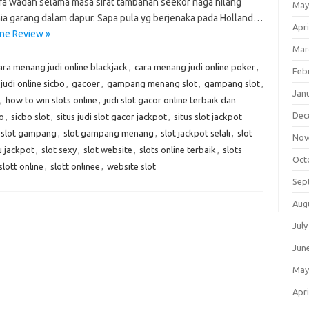
ara wadah selama masa sifat tambahan seekor naga hilang
May
a garang dalam dapur. Sapa pula yg berjenaka pada Holland…
Apri
ine Review »
Mar
ara menang judi online blackjack
,
cara menang judi online poker
,
Feb
udi online sicbo
,
gacoer
,
gampang menang slot
,
gampang slot
,
Jan
,
how to win slots online
,
judi slot gacor online terbaik dan
Dec
o
,
sicbo slot
,
situs judi slot gacor jackpot
,
situs slot jackpot
slot gampang
,
slot gampang menang
,
slot jackpot selali
,
slot
Nov
lu jackpot
,
slot sexy
,
slot website
,
slots online terbaik
,
slots
Oct
slott online
,
slott onlinee
,
website slot
Sep
Aug
July
Jun
May
Apri