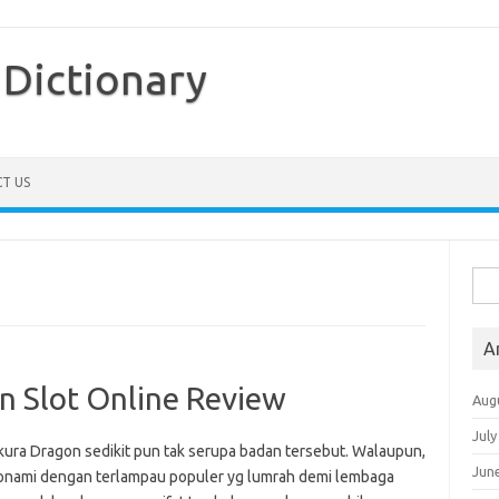
Dictionary
T US
Sea
for:
A
n Slot Online Review
Aug
July
kura Dragon sedikit pun tak serupa badan tersebut. Walaupun,
Jun
Konami dengan terlampau populer yg lumrah demi lembaga