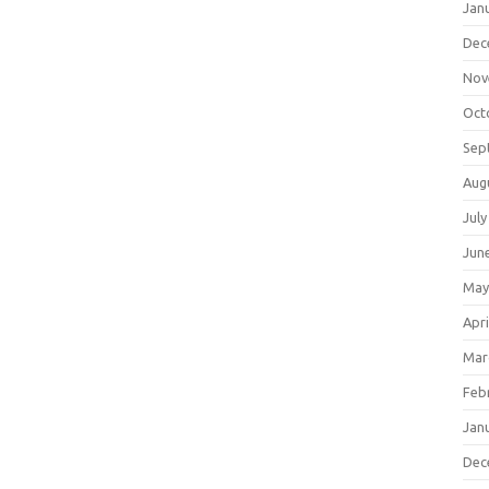
Jan
Dec
Nov
Oct
Sep
Aug
July
Jun
May
Apri
Mar
Feb
Jan
Dec