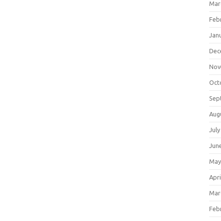
Mar
Feb
Jan
Dec
Nov
Oct
Sep
Aug
July
Jun
May
Apri
Mar
Feb