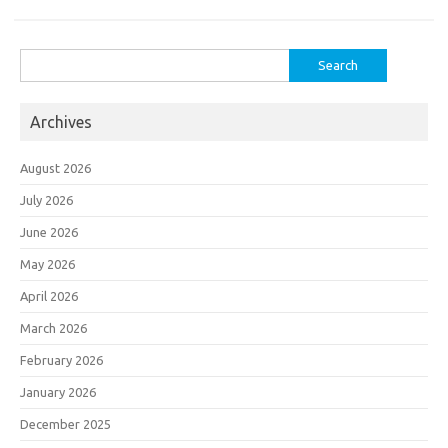
Search
for:
Archives
August 2026
July 2026
June 2026
May 2026
April 2026
March 2026
February 2026
January 2026
December 2025