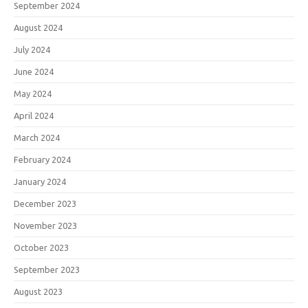
September 2024
August 2024
July 2024
June 2024
May 2024
April 2024
March 2024
February 2024
January 2024
December 2023
November 2023
October 2023
September 2023
August 2023