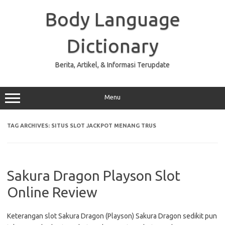
Skip
to
Body Language
content
Dictionary
Berita, Artikel, & Informasi Terupdate
Menu
TAG ARCHIVES:
SITUS SLOT JACKPOT MENANG TRUS
Sakura Dragon Playson Slot
Online Review
Keterangan slot Sakura Dragon (Playson) Sakura Dragon sedikit pun