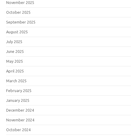
November 2025
October 2025
September 2025
August 2025
July 2025
June 2025
May 2025
April 2025
March 2025
February 2025
January 2025
December 2024
November 2024
October 2024