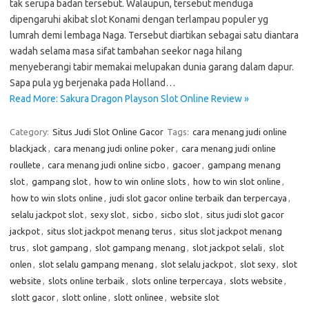
tak serupa badan tersebut. Walaupun, tersebut menduga
dipengaruhi akibat slot Konami dengan terlampau populer yg
lumrah demi lembaga Naga. Tersebut diartikan sebagai satu diantara
wadah selama masa sifat tambahan seekor naga hilang
menyeberangi tabir memakai melupakan dunia garang dalam dapur.
Sapa pula yg berjenaka pada Holland…
Read More: Sakura Dragon Playson Slot Online Review »
Category:
Situs Judi Slot Online Gacor
Tags:
cara menang judi online
blackjack
,
cara menang judi online poker
,
cara menang judi online
roullete
,
cara menang judi online sicbo
,
gacoer
,
gampang menang
slot
,
gampang slot
,
how to win online slots
,
how to win slot online
,
how to win slots online
,
judi slot gacor online terbaik dan terpercaya
,
selalu jackpot slot
,
sexy slot
,
sicbo
,
sicbo slot
,
situs judi slot gacor
jackpot
,
situs slot jackpot menang terus
,
situs slot jackpot menang
trus
,
slot gampang
,
slot gampang menang
,
slot jackpot selali
,
slot
onlen
,
slot selalu gampang menang
,
slot selalu jackpot
,
slot sexy
,
slot
website
,
slots online terbaik
,
slots online terpercaya
,
slots website
,
slott gacor
,
slott online
,
slott onlinee
,
website slot