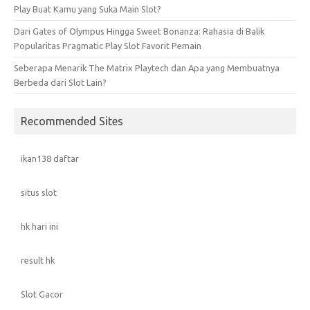
Play Buat Kamu yang Suka Main Slot?
Dari Gates of Olympus Hingga Sweet Bonanza: Rahasia di Balik
Popularitas Pragmatic Play Slot Favorit Pemain
Seberapa Menarik The Matrix Playtech dan Apa yang Membuatnya
Berbeda dari Slot Lain?
Recommended Sites
ikan138 daftar
situs slot
hk hari ini
result hk
Slot Gacor