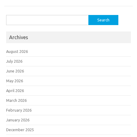
Search
for:
Archives
August 2026
July 2026
June 2026
May 2026
April 2026
March 2026
February 2026
January 2026
December 2025